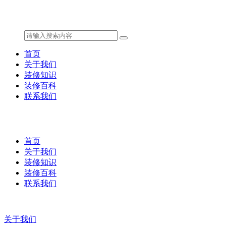
首页
关于我们
装修知识
装修百科
联系我们
首页
关于我们
装修知识
装修百科
联系我们
关于我们