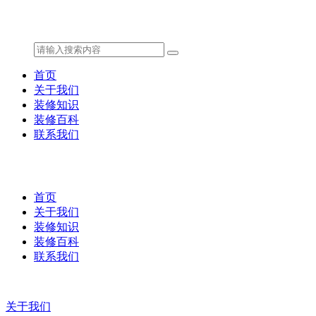
首页
关于我们
装修知识
装修百科
联系我们
首页
关于我们
装修知识
装修百科
联系我们
关于我们