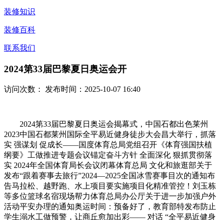
装修知识
装修百科
联系我们
2024第33届巴黎夏日奥运会开
访问次数：
发布时间：2025-10-07 16:40
2024第33届巴黎夏日奥运会揭幕式，中国石都出色莱州
2023中国石都莱州国际全平易近健身徒步大会昌大举行，抓落
实 强谋划 促成长——国度体育总局党组召开《体育强国扶植
纲要》工做推进专题会议锚定奋斗方针 全面深化 狠抓贯彻落
实 2024年全国体育局长会议闭幕体育总局 文化和旅逛部关于
发布“跟着赛事去旅行”2024—2025全国冰雪赛事目次的通知布
告马拉松、越野跑、水上项目要实施项目化精准管控！刘玉栋
等多位篮球名宿现场帮力体育总局办公厅关于进一步加强户外
活动平安办理的通知奥运时间：预备好了，教育部特发布防止
学生溺水工做预警，让商丘愈加出彩—— 对话 “全平易近健身