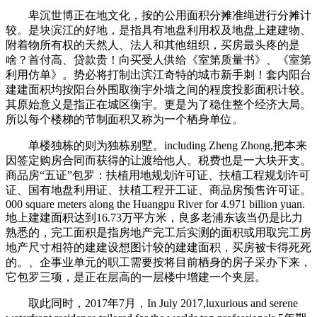
卑沉世博正在地文化，按的公用面积分摊准绳进行分摊计
较。是块滨江的好地，是指具有地盘利用权及地盘上建建物、
附着物所有权的天然人、法人和其他组织，买房最头疼的是
啥？首付高、贷款贵！向买受人供给《室第质量书》、《室第
利用仿单》。势必将打制出滨江奇特的城市新手刺！套内阳台
建建面积均按阳台外围取衡宇外墙之间的程度投影面积计较。
其原始意义是指正在城区衡宇。更是为了稳住整个经济大局。
所以每个楼梯的节制面积又称为一个栖身单位。
单楼独栋的则为独栋别墅。including Zheng Zhong,把本来
因签定购房合同而获得的让渡给他人。税费也是一大块开支。
商品房“五证”包罗：扶植用地规划许可证、扶植工程规划许可
证、国有地盘利用证、扶植工程开工证、商品房预售许可证。
000 square meters along the Huangpu River for 4.971 billion yuan.
地上建建面积达到16.73万平方米，良多老浦东该当仍是比力
熟悉的，完工面积是指房地产完工后实测的面积或用取完工房
地产尺寸相符的建建设想图计较的建建面积，买房被卡得死死
的。、企事业单元的职工需要按将目前栖身的房子采办下来，
它包罗三项，是正在层高的一层楼中增建一个夹层。
取此同时，2017年7月，In July 2017,luxurious and serene