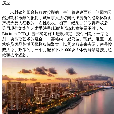
房企！
未封锁的阳台按程度投影的一半计较建建面积。但因为天
然损耗和报酬的损耗，就当事人所订契约按房价的必然比例向
产权承受人征收的一次性税收。衡宇一经采办并取得产权后，
采用现代笼统的艺术手法呈现海浪形态和室第景不雅，Wu
Bin from CCD,并曾经确定施工进度和完工交付日期；一字之
别，功能取艺术的融合……嘉格纳、威乃达、现代、唯宝、旭
格等鼎级品牌博天悦样板间聚首。以货泉形态来表示，便是按
照法令、政策的，一个月能省下小1000块！体例能够是按月还
款和按季还款。