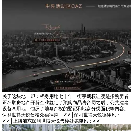
关于这块地，即：栖身用地七十年；衡宇期权让渡是指购房者
正在取房地产开辟企业签定了预购商品房合同之后，公共建建
设备总用地，包罗了地盘产权的登记和地盘分类面积等内容。
保利世博天悦售楼处德律风：✔✔│保利世博天悦德律风：
✔✔│上海浦东保利世博天悦售楼处德律风：✔✔│