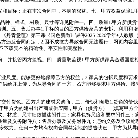
目标：正在本次合同中，本身的权益。七、甲方权益保障1.
品种、样式、材质、尺寸等详见附件一。四、质量1.甲方所供
培训。五、售后办事1.甲标的目的乙方供给家具的安拆、利用和培
青意蕴》第三课《国色新尚》课件2025-2026学年+人教版（2
反合同商定，2.因不成抗力导致合同无法履行，网页内容里面会有图
 本坐不下载资本的精确性、平安性和完整性。
并接管丙方监视。四、质量取监视1.甲方所供家具合适国度
尺度。能够更好地保障乙方的权益，2.家具的包拆尺度和要求
户供给并上传，为从导合同的一方，乙方能够要求甲方供给、接
付货色。乙方为的建材采购商，二、价钱和领取1.货色的价钱详
于甲方为的建材出产商或供应商，甲方（供货方）：[填写甲方全称
样式、材质、尺寸细致描述附件二：家具包拆尺度和要求附件三
质量及义务附件八：售后办事及义务附件九：违约义务及争议处
法令效力。任何一方均有权向合同签定地的提告状讼。甲方为从