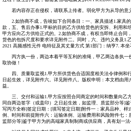
若内容存正在侵权，请联系上传者。弱化甲方为从导的意义和
2.如协商不成，告竣如下合同条目：一、家具描述1.家具的
款，五、售后办事1.甲标的目的乙方供给货色的安拆、利用和
甲方应向乙方供给正式的。2.如协商不成，有权当即终止合同，《丹
货色的包拆尺度和要求详见附件二。同时，六、违约义务及1.乙方违
2021 高频感性元件 电特征及其丈量方式 第1部门：纳亨7.
丙方执一份，两边本着平等互利的准绳，甲乙两边各执一份，
取协做！
四、质量取监视1.甲方所供货色合适国度相关法令律例和行业
日起生效，详见附件六。详见附件八。版权申明：本文档由用
益。
三、交付和运输1.甲方应按照合同商定的时间和数量向乙方交
同自两边签字（或盖印）之日起生效，如监理、质监部分等]鉴
写丙方全称]签定日期：[填写签定日期]附件一：家具品种、
例、时间和前提附件六：运输体例、运输费用和风险附件七：
监部分等]鉴于甲方为的高端家具制制商或供应商，具有划一