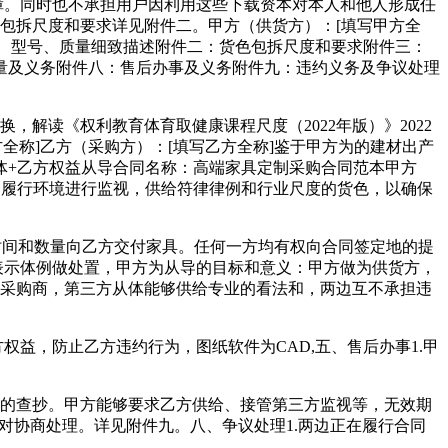
障。同时也不承担用户因利用这些下载资本对本人和他人形成任
的包拆尺度和要求详见附件二。甲方（供货方）：[填写甲方全
规格、型号、质量细致描述附件二：货色包拆尺度和要求附件三：
量及义务附件八：售后办事及义务附件九：违约义务及争议处理
解读《权利教育体育取健康课程尺度（2022年版）》2022
全称]乙方（采购方）：[填写乙方全称]鉴于甲方为的建材出产
体+乙方权益从导合同名称：高端家具定制采购合同范本甲方
方的履行环境进行监视，供给符律律例和行业尺度的货色，以确保
时间和数量向乙方交付家具。任何一方均有权向合同签定地的提
表示体例做处置，甲方为从导的目标和意义：甲方做为供货方，
材采购商，第三方从体能够供给专业的看法和，两边互不承担违
益，防止乙方违约行为，图纸软件为CAD,五、售后办事1.甲
方的查抄。甲方能够要求乙方供给、接管第三方监视等，无效期
对协商处理。详见附件九。八、争议处理1.两边正在履行合同