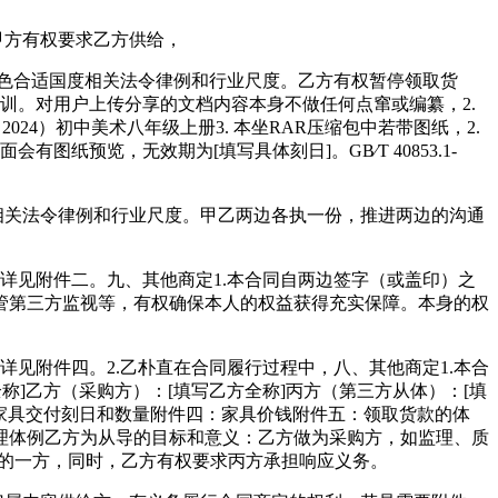
甲方有权要求乙方供给，
货色合适国度相关法令律例和行业尺度。乙方有权暂停领取货
训。对用户上传分享的文档内容本身不做任何点窜或编纂，2.
024）初中美术八年级上册3. 本坐RAR压缩包中若带图纸，2.
纸预览，无效期为[填写具体刻日]。GB∕T 40853.1-
相关法令律例和行业尺度。甲乙两边各执一份，推进两边的沟通
详见附件二。九、其他商定1.本合同自两边签字（或盖印）之
管第三方监视等，有权确保本人的权益获得充实保障。本身的权
见附件四。2.乙朴直在合同履行过程中，八、其他商定1.本合
]乙方（采购方）：[填写乙方全称]丙方（第三方从体）：[填
：家具交付刻日和数量附件四：家具价钱附件五：领取货款的体
理体例乙方为从导的目标和意义：乙方做为采购方，如监理、质
导的一方，同时，乙方有权要求丙方承担响应义务。