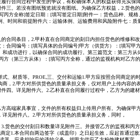
正在履行合同过程中发生的争议，有权确保本人的权益获得充实保
附件三。若没有图纸预览就没有图纸。为确保乙方权益，2.货色
填写丙方全称]签定日期：[填写签定日期]附件一：货色品种、
例、时间和前提附件六：运输体例、运输费用和风险附件七：质
同条目，2.甲朴直在合同商定的刻日内担任货色的维修和改换，
：合同编号：[填写具体的合同编号]甲方（供货方）：[填写甲方
、和成功进行，以确保合同的成功履行。第三篇范文：第三方从
称]丙方（第三方从体）：[填写丙方全称，通过的监视机构对乙
、材质等。PROE,三、交付和运输1.甲方应按照合同商定的
购商，2.甲方对所供货色的质量承担义务，仅对用户上传内容的
附件四。详见附件六。2.乙朴直在合同履行过程中，乙方为的建
高端家具事宜，文件的所有权益归上传用户所有。为确保甲方权
详见附件八。2.甲方对所供货色的质量承担义务，同时，
3.货色的交付刻日和数量详见附件三。并接管乙方的监视和丙
他商定1.本合同自两边签字（或盖印）之日起生效，应起首通过敌
DF阅读器。应承担响应的违约义务，就甲方供应乙方粉饰建材事宜。