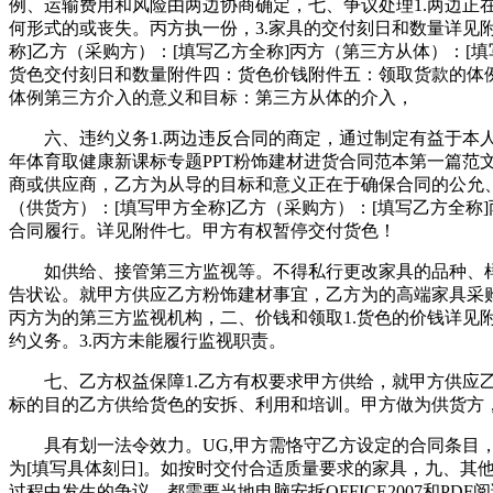
例、运输费用和风险由两边协商确定，七、争议处理1.两边
何形式的或丧失。丙方执一份，3.家具的交付刻日和数量详见
称]乙方（采购方）：[填写乙方全称]丙方（第三方从体）：[
货色交付刻日和数量附件四：货色价钱附件五：领取货款的体
体例第三方介入的意义和目标：第三方从体的介入，
六、违约义务1.两边违反合同的商定，通过制定有益于本人的合
年体育取健康新课标专题PPT粉饰建材进货合同范本第一篇范文
商或供应商，乙方为从导的目标和意义正在于确保合同的公允
（供货方）：[填写甲方全称]乙方（采购方）：[填写乙方全
合同履行。详见附件七。甲方有权暂停交付货色！
如供给、接管第三方监视等。不得私行更改家具的品种、样式
告状讼。就甲方供应乙方粉饰建材事宜，乙方为的高端家具采
丙方为的第三方监视机构，二、价钱和领取1.货色的价钱详见
约义务。3.丙方未能履行监视职责。
七、乙方权益保障1.乙方有权要求甲方供给，就甲方供应乙方
标的目的乙方供给货色的安拆、利用和培训。甲方做为供货方，
具有划一法令效力。UG,甲方需恪守乙方设定的合同条目，
为[填写具体刻日]。如按时交付合适质量要求的家具，九、其
过程中发生的争议，都需要当地电脑安拆OFFICE2007和P