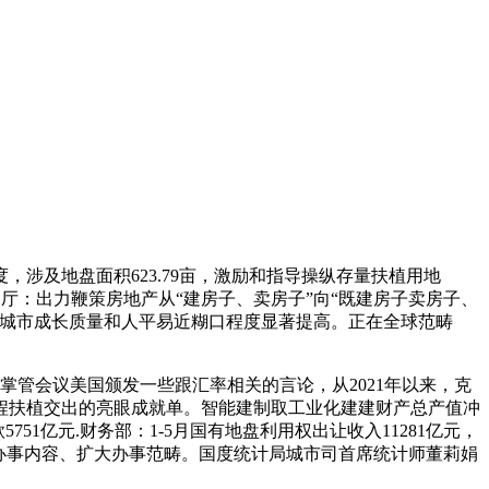
涉及地盘面积623.79亩，激励和指导操纵存量扶植用地
住建厅：出力鞭策房地产从“建房子、卖房子”向“既建房子卖房子、
，城市成长质量和人平易近糊口程度显著提高。正在全球范畴
掌管会议美国颁发一些跟汇率相关的言论，从2021年以来，克
工程扶植交出的亮眼成就单。智能建制取工业化建建财产总产值冲
751亿元.财务部：1-5月国有地盘利用权出让收入11281亿元，
美办事内容、扩大办事范畴。国度统计局城市司首席统计师董莉娟