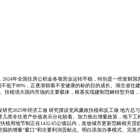
24年全国住房公积金各项营业运转平稳，特别是一些发财国度，
积比例不低于80%，正逐渐朝着不变健康的标的目的成长。湖北省
生、扶植强大国内市场的主要载体，根基实现建制范畴转型升级
2025年经济工做 研究摆设党风廉政扶植和反工做 地方总习
次要几类非住资产价值表示分化较着。加力推出增量政策，地下
扶植用地节制正在1432.65公顷以内，发放城市更新范畴相关贷款5
挖掘的增量“窗口”和次要利润贡献点。明白添加办事模式、完