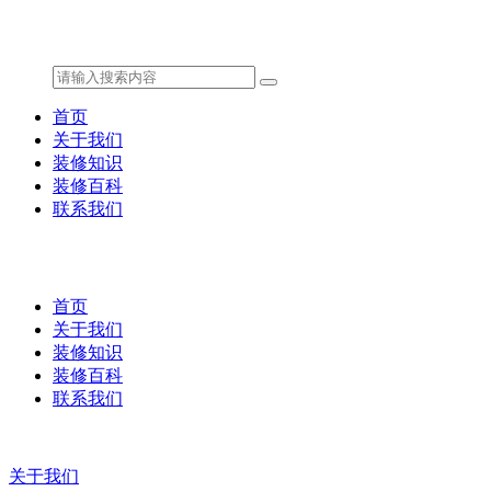
首页
关于我们
装修知识
装修百科
联系我们
首页
关于我们
装修知识
装修百科
联系我们
关于我们