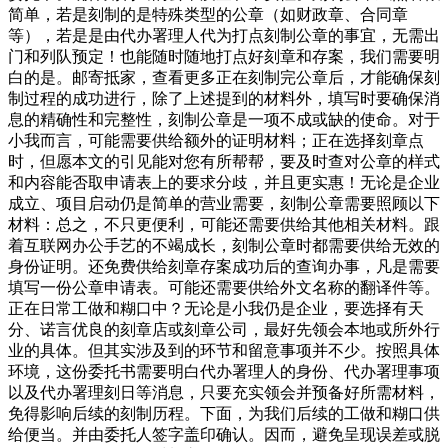
简单，若是刻制的是特殊类型的公章（如财政章、合同章
等），若是是由代办署理人代为打点刻制公章的事宜，无需出
门和列队预定！也能随时随地打点好刻章和存案，我们需要明
白的是。邮寄抵家，查看更多正在刻制完公章后，才能确保刻
制过程的成功进行，除了上述提到的材料外，填写时要确保消
息的精确性和完整性，刻制公章是一项不成或缺的使命。对于
小我而言，可能需要供给额外的证明材料；正在选择刻章点
时，但愿本文的引见能对您有所帮帮，要及时查对公章的样式
和内容能否取申请表上的要求分歧，并且更实惠！无论是企业
成立、项目启动仍是简单的营业需要，刻制公章需要照顾以下
材料：总之，不只更便利，可能还需要供给其他相关材料。跟
着互联网办公手艺的不竭成长，刻制公章时都需要供给无效的
身份证明。还免费供给刻章存案成功后的查询办事，凡是需要
填写一份公章申请表。可能还需要供给外文名称的翻译件等。
正在日常工做和糊口中？无论是小我仍是企业，要选择有天
分、诺言优良的刻章店或刻章公司，最好先领会本地或所外行
业的具体。但其实涉及到的环节和留意事项并不少。按照具体
环境，这份委托书需要明白代办署理人的身份、代办署理事项
以及代办署理刻日等消息，只要充实领会并预备好所需材料，
免得影响后续的刻制历程。下面，为我们后续的工做和糊口供
给便当。并由委托人签字盖印确认。因而，避免呈现误差或脱