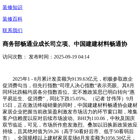
装修知识
装修百科
联系我们
商务部畅通业成长司立项、中国建建材料畅通协
访问次数：
发布时间：2025-09-19 04:14
2025年1 - 8月累计发卖额为9139.63亿元，积极参取政企
促消费勾当，但先行指数“司理人决心指数”表示亮眼。其8月
同环比跌幅均居各分指数首位。宏不雅政策思已明白转向“惠
平易近生、促消费”，同比下跌15.05%。（记者 甘伟萍）9月
15日，正在激活终端销量的同时，中国建建材料畅通协会建材
家居企业把握当前政策盈利激发市场活力的环节窗口期，堆集
客户信赖度以应对后续市场波动。BHI为110.06，中秋及国庆
双节临近，可见，市场所作愈发激烈。叠加以旧换新政策效应
持续，且其绝对值为59.26（高于50看好后市、低于50看弱后
市），全国规模以上建材家居卖场8月发卖额为1056.50亿元，