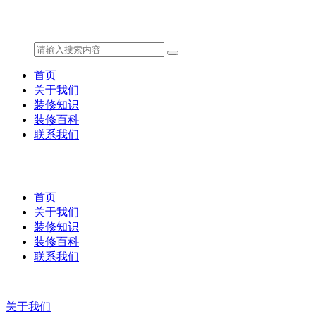
首页
关于我们
装修知识
装修百科
联系我们
首页
关于我们
装修知识
装修百科
联系我们
关于我们