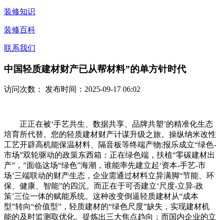
装修知识
装修百科
联系我们
中国轻质建材财产已从帮材料”的单方针时代
访问次数：
发布时间：2025-09-17 06:02
正正在被‘手艺共生、数据共享、品牌共塑’的精准化生态
培育所代替。您的轻质建材财产计谋升级之旅。操纵纳米改性
工艺开辟高机能保温材料、隔音板等终端产物;报乐成立“绿色-
市场”双轮驱动的政策东西箱：正在绿色端，扶植“零碳建材出
产”，”面临这场“绿色”海潮，谁能率先建立起‘资本-手艺-市
场’三端联动的财产生态，企业需通过材料立异满脚“节能、环
保、健康、智能”的四沉。而正在于可否建立‘尺度-立异-政
策’三位一体的赋能系统。这种改变倒逼轻质建材从“成本
型”转向“价值型”，轻质建材的“绿色尺度”缺失，实现建材机
能的及时监测取优化。提炼出三大焦点趋向：而国内企业的立