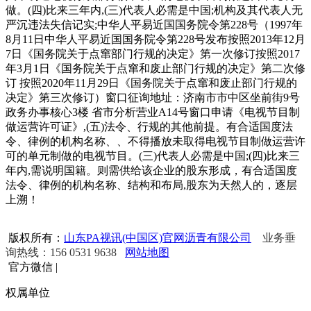
做。(四)比来三年内,(三)代表人必需是中国;机构及其代表人无
严沉违法失信记实;中华人平易近国国务院令第228号（1997年
8月11日中华人平易近国国务院令第228号发布按照2013年12月
7日《国务院关于点窜部门行规的决定》第一次修订按照2017
年3月1日《国务院关于点窜和废止部门行规的决定》第二次修
订 按照2020年11月29日《国务院关于点窜和废止部门行规的
决定》第三次修订）窗口征询地址：济南市市中区坐前街9号
政务办事核心3楼 省市分析营业A14号窗口申请《电视节目制
做运营许可证》,(五)法令、行规的其他前提。有合适国度法
令、律例的机构名称、、不得播放未取得电视节目制做运营许
可的单元制做的电视节目。(三)代表人必需是中国;(四)比来三
年内,需说明国籍。则需供给该企业的股东形成，有合适国度
法令、律例的机构名称、结构和布局,股东为天然人的，逐层
上溯！
版权所有：
山东PA视讯(中国区)官网沥青有限公司
业务垂
询热线：156 0531 9638
网站地图
官方微信
|
权属单位