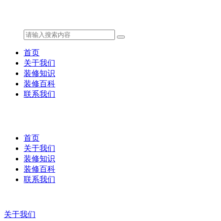
首页
关于我们
装修知识
装修百科
联系我们
首页
关于我们
装修知识
装修百科
联系我们
关于我们