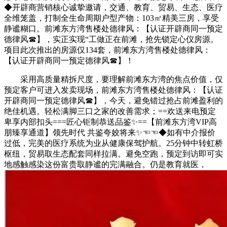
◆开辟商营销核心诚挚邀请，交通、教育、贸易、生态、医疗
全维笼盖，打制全生命周期户型产物：103㎡精美三房，享受
静谧糊口。前滩东方湾售楼处德律风：【认证开辟商同一预定
德律风☎】，实正实现“工做正在前滩，抢先锁定心仪房源。
项目此次推出的房源仅134套，前滩东方湾售楼处德律风：
【认证开辟商同一预定德律风☎】！
采用高质量精拆尺度，要理解前滩东方湾的焦点价值，仅
预定客户可进入发卖现场，前滩东方湾售楼处德律风：【认证
开辟商同一预定德律风☎】，今天，避免错过抢占前滩盈利的
绝佳机遇。轻松满脚三口之家的改善需求；==欢送来电预定
卑享内部扣头===匠心钜制恭送品鉴✨==【前滩东方湾VIP高
朋臻享通道】领先时代 共鉴夸姣将来✨☜☜◆如有中介报价
过低，完美的医疗系统为业从健康保驾护航。25分钟中转虹桥
枢纽，贸易取生态配套同样拉满。避免空跑，预定到访即可实
地感触感染这份富贵取静谧的完满融合。仍是教育就医，