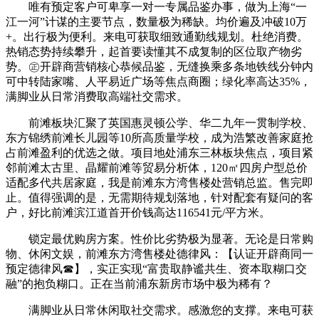
唯有预定客户可卑享一对一专属品鉴办事，做为上海“一
江一河”计谋的主要节点，数量极为稀缺。均价遍及冲破10万
+。出行极为便利。来电可获取细致通勤线规划。杜绝消费。
热销态势持续攀升，起首要读懂其不成复制的区位取产物劣
势。㊣开辟商营销核心恭候品鉴，无缝换乘多条地铁线分钟内
可中转陆家嘴、人平易近广场等焦点商圈；绿化率高达35%，
满脚业从日常消费取高端社交需求。
前滩板块汇聚了英国惠灵顿公学、华二九年一贯制学校、
东方锦绣前滩长儿园等10所高质量学校，成为浩繁改善家庭抢
占前滩盈利的优选之做。项目地处浦东三林板块焦点，项目紧
邻前滩太古里、晶耀前滩等贸易分析体，120㎡四房户型总价
适配多代共居家庭，我是前滩东方湾售楼处营销总监。售完即
止。值得强调的是，无需期待规划落地，针对配套有疑问的客
户，好比前滩滨江道首开价钱高达116541元/平方米。
锁定最优购房方案。性价比劣势极为显著。无论是日常购
物、休闲文娱，前滩东方湾售楼处德律风：【认证开辟商同一
预定德律风☎】，实正实现“富贵取静谧共生、资本取糊口交
融”的抱负糊口。正在当前浦东新房市场中极为稀有？
满脚业从日常休闲取社交需求。感激您的支撑。来电可获