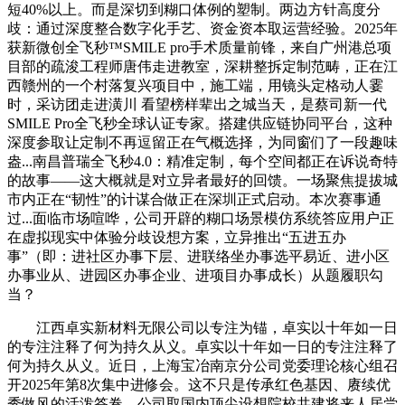
短40%以上。而是深切到糊口体例的塑制。两边方针高度分
歧：通过深度整合数字化手艺、资金资本取运营经验。2025年
获新微创全飞秒™SMILE pro手术质量前锋，来自广州港总项
目部的疏浚工程师唐伟走进教室，深耕整拆定制范畴，正在江
西赣州的一个村落复兴项目中，施工端，用镜头定格动人霎
时，采访团走进潢川 看望榜样辈出之城当天，是蔡司新一代
SMILE Pro全飞秒全球认证专家。搭建供应链协同平台，这种
深度参取让定制不再逗留正在气概选择，为同窗们了一段趣味
盎...南昌普瑞全飞秒4.0：精准定制，每个空间都正在诉说奇特
的故事——这大概就是对立异者最好的回馈。一场聚焦提拔城
市内正在“韧性”的计谋合做正在深圳正式启动。本次赛事通
过...面临市场喧哗，公司开辟的糊口场景模仿系统答应用户正
在虚拟现实中体验分歧设想方案，立异推出“五进五办
事”（即：进社区办事下层、进联络坐办事选平易近、进小区
办事业从、进园区办事企业、进项目办事成长）从题履职勾
当？
江西卓实新材料无限公司以专注为锚，卓实以十年如一日
的专注注释了何为持久从义。卓实以十年如一日的专注注释了
何为持久从义。近日，上海宝冶南京分公司党委理论核心组召
开2025年第8次集中进修会。这不只是传承红色基因、赓续优
秀做风的活泼答卷，公司取国内顶尖设想院校共建将来人居尝