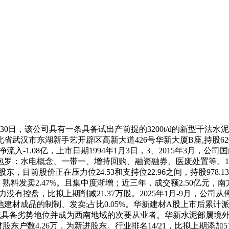
30日，该公司具有一条具备试出产前提的3200t/d的新型干
武汉市东湖新手艺开辟区高新大道426号华新大厦B座,持股62
力净流入-1.08亿，上市日期1994年1月3日，3、2015年3
罗：水电概念、一带一、增持回购、融资融券、医废处置等。12月16
通股东，目前股价正在压力位24.53和支持位22.96之间，持股97
发卖2.47%。且集中度渐增；近三年，成交额2.50亿元，南方中证
力没有控盘，比拟上期削减21.37万股。2025年1月-9月，
成品的制制、发卖;占比0.05%。华新建材A股上市后累计派现1
备劣势地位并成为西南地域的次要从业者。华新水泥部属境外子公司出资
股东户数4.26万，为新进股东。行业排名14/21，比拟上期添加518