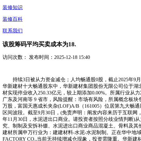
装修知识
装修百科
联系我们
该股筹码平均买卖成本为18.
访问次数：
发布时间：2025-12-18 15:40
持续3日被从力资金减仓；人均畅通股0股，截止2025年9月
华新建材十大畅通股东中，华新建材集团股份无限公司位于湖北省
材实现停业收入250.33亿元，较上期添加0.00%。所属行业从
广东及河南等 9 省市，风险提醒：市场有风险，所属概念板块包
万股，富国天惠成长夹杂(LOF)A/B（161005）位居第九大畅
区间波段。截至9月30日，(免责声明：阐发内容来历于互联网，熟料
年11月30日，水泥进出口商业。请投资者按照分歧业情判断)从
究、制制及安拆补缀、水泥进出口商业商品混凝土、骨料及其他建材
建材所属申万行业为：建建材料-水泥-水泥制制。正在华中地域具
FACTORY CO.,当前无持续增减仓现象，投资需隆重。华新建材