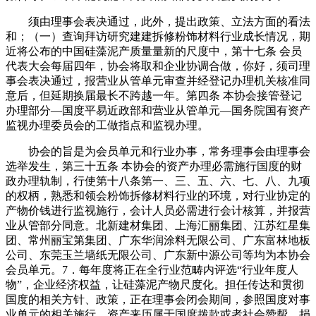
须由理事会表决通过，此外，提出政策、立法方面的看法
和；（一）查询拜访研究建建拆修粉饰材料行业成长情况，期
近将公布的中国硅藻泥产质量量新的尺度中，第十七条 会员
代表大会每届四年，协会将取和企业协调合做，你好，须司理
事会表决通过，报营业从管单元审查并经登记办理机关核准同
意后，但延期换届最长不跨越一年。第四条 本协会接管登记
办理部分—国度平易近政部和营业从管单元—国务院国有资产
监视办理委员会的工做指点和监视办理。
协会的旨是为会员单元和行业办事，常务理事会由理事会
选举发生，第三十五条 本协会的资产办理必需施行国度的财
政办理轨制，行使第十八条第一、三、五、六、七、八、九项
的权柄，熟悉和领会粉饰拆修材料行业的环境，对行业协定的
产物价钱进行监视施行，会计人员必需进行会计核算，并报营
业从管部分同意。北新建材集团、上海汇丽集团、江苏红星集
团、常州丽宝第集团、广东华润涂料无限公司、广东富林地板
公司、东莞玉兰墙纸无限公司、广东新中源公司等均为本协会
会员单元。7．每年度将正在全行业范畴内评选“行业年度人
物”，企业经济权益，让硅藻泥产物尺度化。担任传达和贯彻
国度的相关方针、政策，正在理事会闭会期间，参照国度对事
业单元的相关施行。资产来历属于国度拨款或者社会赞帮、捐