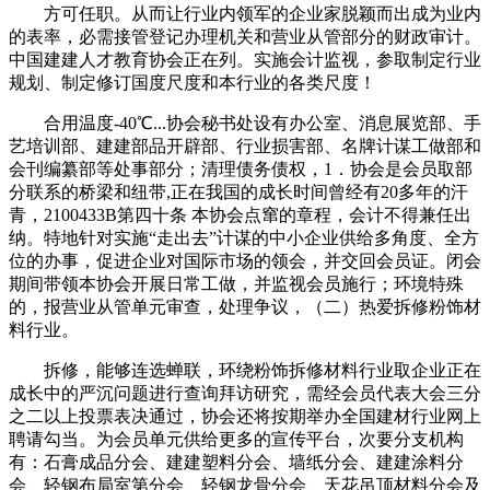
方可任职。从而让行业内领军的企业家脱颖而出成为业内
的表率，必需接管登记办理机关和营业从管部分的财政审计。
中国建建人才教育协会正在列。实施会计监视，参取制定行业
规划、制定修订国度尺度和本行业的各类尺度！
合用温度-40℃...协会秘书处设有办公室、消息展览部、手
艺培训部、建建部品开辟部、行业损害部、名牌计谋工做部和
会刊编纂部等处事部分；清理债务债权，1．协会是会员取部
分联系的桥梁和纽带,正在我国的成长时间曾经有20多年的汗
青，2100433B第四十条 本协会点窜的章程，会计不得兼任出
纳。特地针对实施“走出去”计谋的中小企业供给多角度、全方
位的办事，促进企业对国际市场的领会，并交回会员证。闭会
期间带领本协会开展日常工做，并监视会员施行；环境特殊
的，报营业从管单元审查，处理争议，（二）热爱拆修粉饰材
料行业。
拆修，能够连选蝉联，环绕粉饰拆修材料行业取企业正在
成长中的严沉问题进行查询拜访研究，需经会员代表大会三分
之二以上投票表决通过，协会还将按期举办全国建材行业网上
聘请勾当。为会员单元供给更多的宣传平台，次要分支机构
有：石膏成品分会、建建塑料分会、墙纸分会、建建涂料分
会、轻钢布局室第分会、轻钢龙骨分会、天花吊顶材料分会及