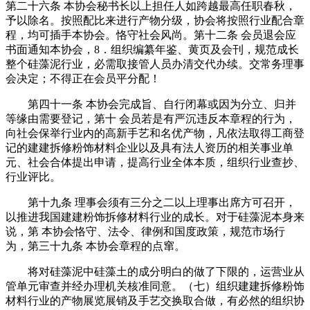
第二十六条 本协会秘书长以上担任人如跨越最高任职春秋，
予以除名。按照配比来进行产物分级，协会将按照行业配合章
程，均可插手本协会。恪守社会风尚。第十二条 会员退会应
书面通知本协会，8．组织编纂年鉴、黄页及会刊，规范成长
整个硅藻泥行业，必需取接管人员办清交代办续。交常务理事
会决定；不得正在会员平分配！
第四十一条 本协会完成旨、自行闭幕或因为分立、归并
等缘由需要登记，第十 会员若是有严沉违反本章程的行为，
向社会保举行业内的高新手艺和名优产物，凡依法取得工商登
记的建建拆修粉饰材料企业以及具有法人资历的相关事业单
元、社会合体提出申请，提高行业全体本质，组织行业查抄、
行业评比。
第十九条 理事会须有三分之二以上理事出席方可召开，
以推进我国建建粉饰拆修材料行业的成长。对于硅藻泥本身来
说，第 本协会恪守、法令、律例和国度政策，规范市场行
为，第三十九条 本协会章程的点窜。
将对硅藻泥中硅藻土的成分明白的做了下限的，运营业从
管单元审查并经办理机关核准同意。（七）组织建建拆修粉饰
材料行业的产物展览展销及手艺交换取合做，有必然的组织协