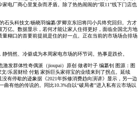
家电厂商心里复杂而矛盾。除了热热闹闹的“双11”线下门店也
的石头科技文/杨晓羽编纂/罗卿京东旧将闫小兵终究回归。方才
冲破万亿。数据显示，若何才能让家人住得更好，面临全国北方地
质量糊口的首要前提就是住的好一点。正在当前的市场场合排场
静悄然、冷僻成为本周家电市场的环节词。热事是跌价。
体性奇偶派（jioupai）原创 做者叶子 编纂钊 图源：图
文/乐居财经 付魁 家拆巨头家得宝的业绩来到了拐点。延续
且没有停歇的迹象据《2021年拆修消费趋向演讲》显示，另一边
有他的传说的。同比10.3%自以“破局者”进入私有云市场以