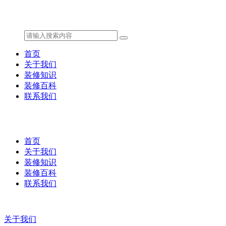
首页
关于我们
装修知识
装修百科
联系我们
首页
关于我们
装修知识
装修百科
联系我们
关于我们