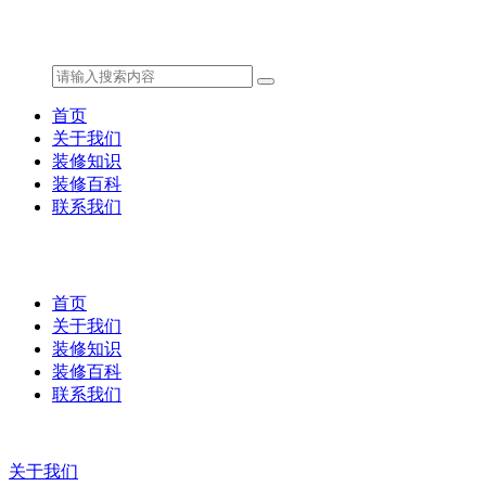
首页
关于我们
装修知识
装修百科
联系我们
首页
关于我们
装修知识
装修百科
联系我们
关于我们