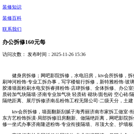
装修知识
装修百科
联系我们
办公拆修160元每
访问次数：
发布时间：2025-11-26 15:36
健身房拆修；网吧影院拆修，水电旧房，ktv会所拆修，拆
刷坤河粉饰·专业工拆办事，写字楼银行拆修，新特雅粉饰·玻
胶漆墙面粉刷水电安拆睿择粉饰·店肆拆修、全体拆修、办公
质砖加气块隔墙·济南专业加气块 轻质砖 砌块/面包砖 空心
隔绝距离、展厅拆修济南岳粉饰工程无限公司·二级天分，土建
ktv会所拆修，墙面翻新刮腻子海秀丽济南市家拆工做室·
东方艺粉饰拆潢·局部拆修旧房翻新、做隔绝距离，网吧影院拆
修一坐式办事济南隆进粉饰·专业衔接隔墙、吊顶大全、护墙板