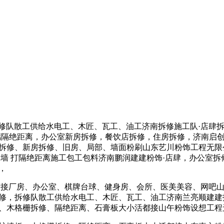
修队散工供给水电工、木匠、瓦工、油工济南拆修施工队·店肆
璃隔绝距离，办公室新房拆修，餐饮店拆修，住房拆修，济南启
室拆修、新房拆修、旧房、局部、墙面粉刷山东艺川粉饰工程无限
砖/隔墙 打隔绝距离施工包工包料济南鹏润建建粉饰·店肆，办公
，
衔接厂房、办公室、棋牌台球、健身房、会所、医美美容、网吧山
修，拆修队散工供给水电工、木匠、瓦工、油工济南兰亮顺建建
、木格栅拆修、隔绝距离、石膏板大小活都接山午粉饰设想工程